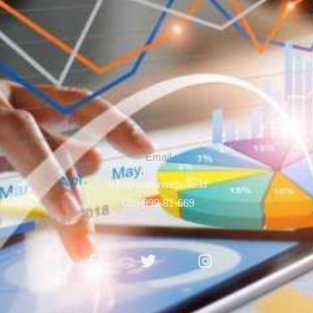
Email
info@superwebsite.id
089-999-81-669
Facebook-
Twitter
Instagram
f