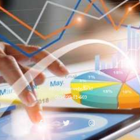
Email
info@superwebsite.id
089-999-81-669
Facebook-
Twitter
Instagram
f