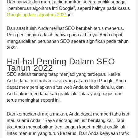
Dan banyak dari mereka diumumkan secara publik sebagai
“pembaruan algoritma inti Google”, seperti halnya pada kasus
Google update algoritma 2021
ini.
Dan saat itulah Anda melihat SEO berubah terus menerus.
Poin pentingnya adalah bahwa pada akhirnya, Anda dapat
mengandalkan perubahan SEO secara signifikan pada tahun
2022.
Hal-hal Penting Dalam SEO
Tahun 2022
SEO adalah tentang tetap menjadi yang terdepan. Ketika
Anda dapat memahami arah yang akan dituju Google, Anda
dapat mempersiapkan situs web Anda terlebih dahulu, dan
Anda akan mendapatkan grafik lalu lintas yang bagus dan
terus meningkat seperti ini.
Dan kemudian di meja makan, Anda dapat memberi tahu istri
atau suami Anda, “Saya seorang jenius” berulang kali. Tapi
jika Anda mengabaikan tren, jangan kaget melihat grafik lalu
lintas menurun yang turun ke terus. Dan Anda kejayaan trafik