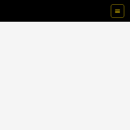
Skip
Main
to
content
Menu