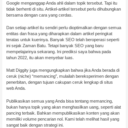
Google menganggap Anda ahli dalam topik tersebut. Tapi itu
tidak berhenti di situ. Artikel-artikel tersebut perlu dihubungkan
bersama dengan cara yang cerdas.
Dan setiap artikel itu sendiri perlu dioptimalkan dengan semua
entitas dan frasa yang diharapkan dalam artikel peringkat
teratas untuk kuerinya. Banyak SEO telah beroperasi seperti
ini sejak Zaman Batu. Tetapi banyak SEO yang baru
mempelajarinya sekarang. Ini prediksi saya bahwa pada
tahun 2022, itu akan menyebar luas.
Matt Diggity juga mengungkapkan bahwa jika Anda berada di
ceruk (niche) “memancing”, mulailah bereksperimen dengan
penerbitan, dengan tujuan cakupan ceruk lengkap di situs
web Anda.
Publikasikan semua yang Anda bisa tentang memancing,
bukan hanya topik yang akan menghasilkan uang, seperti alat
pancing terbaik. Bahkan mempublikasikan konten yang akan
memiliki volume pencarian nol. Kami telah melihat hasil yang
sangat baik dengan strategi ini.