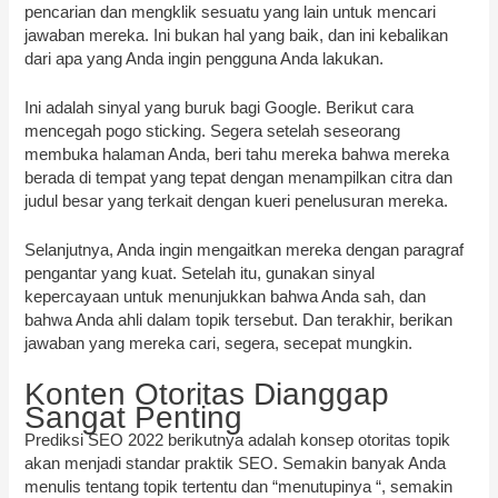
pencarian dan mengklik sesuatu yang lain untuk mencari
jawaban mereka. Ini bukan hal yang baik, dan ini kebalikan
dari apa yang Anda ingin pengguna Anda lakukan.
Ini adalah sinyal yang buruk bagi Google. Berikut cara
mencegah pogo sticking. Segera setelah seseorang
membuka halaman Anda, beri tahu mereka bahwa mereka
berada di tempat yang tepat dengan menampilkan citra dan
judul besar yang terkait dengan kueri penelusuran mereka.
Selanjutnya, Anda ingin mengaitkan mereka dengan paragraf
pengantar yang kuat. Setelah itu, gunakan sinyal
kepercayaan untuk menunjukkan bahwa Anda sah, dan
bahwa Anda ahli dalam topik tersebut. Dan terakhir, berikan
jawaban yang mereka cari, segera, secepat mungkin.
Konten Otoritas Dianggap
Sangat Penting
Prediksi SEO 2022 berikutnya adalah konsep otoritas topik
akan menjadi standar praktik SEO. Semakin banyak Anda
menulis tentang topik tertentu dan “menutupinya “, semakin