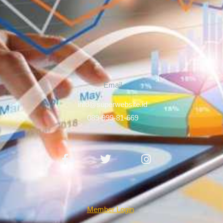
Email
info@superwebsite.id
089-999-81-669
Facebook-
Twitter
Instagram
f
Member Login