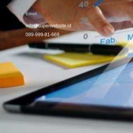
Email
info@superwebsite.id
089-999-81-669