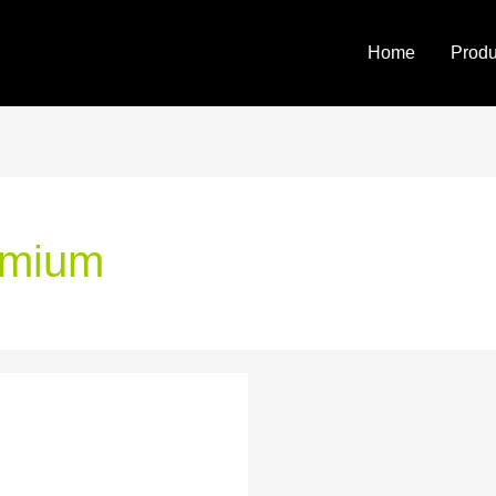
Home
Prod
emium