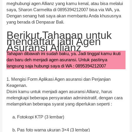
meghubungi agen Allianz yang kamu kenal, atau bisa melalui
saya, Sharon Carmelita di 0895394212007 bisa via WA, ya.
Dengan senang hati saya akan membantu Anda khususnya
yang berada di Denpasar Bali.
Berikut Tahapan untuk
mendaftar jadi Agen
Asuransi Allianz
Tahapan dibawah ini sudah baku, ya. Jadi tinggal kamu ikuti
dan baru deh menjadi agen asuransi. Untuk pastinya
langsung saja hubungi saya di WA : 0895394212007
1. Mengisi Form Aplikasi Agen asuransi dan Perjanjian
Keagenan.
Disini kamu untuk menjadi agen asuransi Allianz, harus
melengkapi beberapa persyaratan administratif, dengan cara
melampirkan beberapa syarat yang diperlukan seperti :
a. Fotokopi KTP (3 lembar)
b. Pas foto warna ukuran 3×4 (3 lembar)