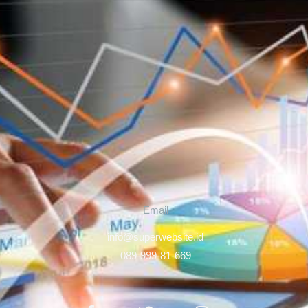
Email
info@superwebsite.id
089-999-81-669
Facebook-
Twitter
Instagram