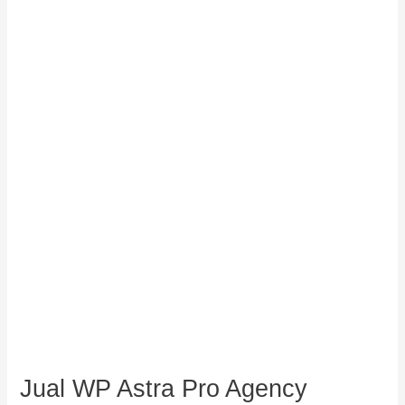
WP
Astra
Pro
Agency
Bundle
Original
License
Lifetime
WordPress
Theme
Jual WP Astra Pro Agency