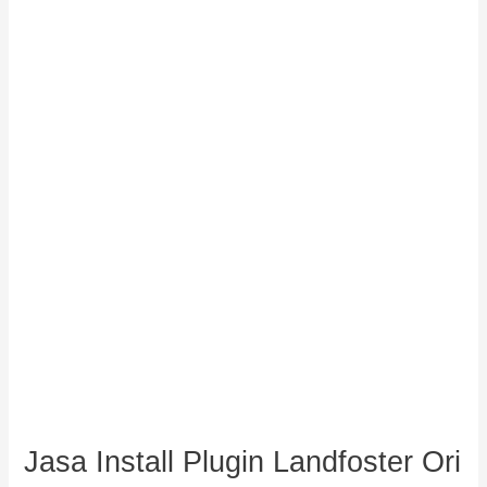
Install
Plugin
Landfoster
Ori
Jasa Install Plugin Landfoster Ori