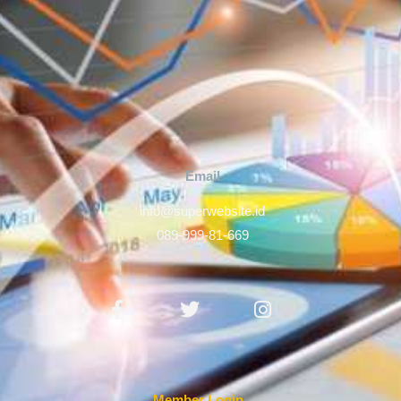
Email
info@superwebsite.id
089-999-81-669
Facebook-
Twitter
Instagram
f
Member Login