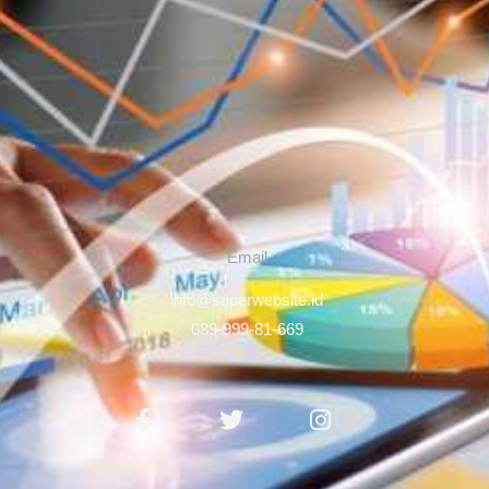
Email
info@superwebsite.id
089-999-81-669
Facebook-
Twitter
Instagram
f