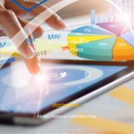
Email
info@superwebsite.id
089-999-81-669
Facebook-
Twitter
Instagram
f
Member Login
Akses Halaman Member Area