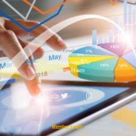
Email
info@superwebsite.id
089-999-81-669
Facebook-
Twitter
Instagram
f
Member Login